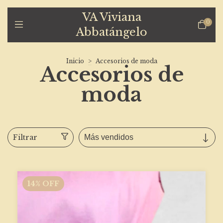
VA Viviana
0
Abbatángelo
Inicio
>
Accesorios de moda
Accesorios de
moda
Filtrar
14
%
OFF