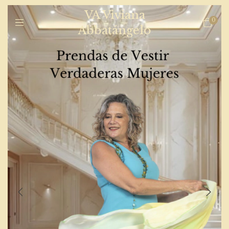
VA Viviana
0
Abbatángelo