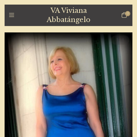
VA Viviana
0
Abbatángelo
1
/
4