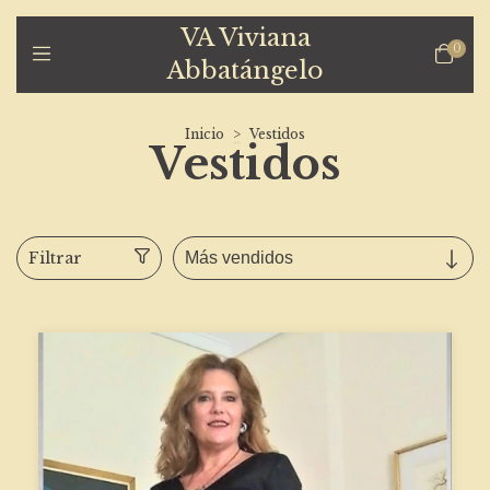
VA Viviana
0
Abbatángelo
Inicio
>
Vestidos
Vestidos
Filtrar