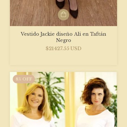
Vestido Jackie diseño Ali en Taftán
Negro
$21427.55 USD
8
%
OFF