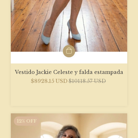
Vestido Jackie Celeste y falda estampada
$8928.15 USD
$10118.57 USD
12
%
OFF