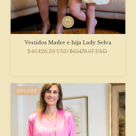
Vestidos Madre e hija Lady Selva
$46426.36 USD
$65473.07 USD
29
%
OFF