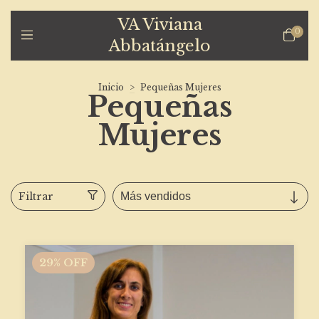
VA Viviana
0
Abbatángelo
Inicio
>
Pequeñas Mujeres
Pequeñas
Mujeres
Filtrar
29
%
OFF