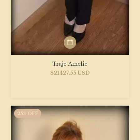
Traje Amelie
$21427.55 USD
25
%
OFF