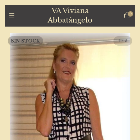
VA Viviana
0
Abbatángelo
SIN STOCK
1
/
2